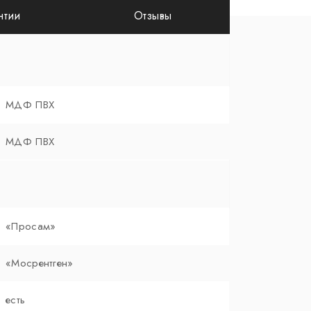
нтии
Отзывы
МДФ ПВХ
МДФ ПВХ
«Просам»
«Мосрентген»
есть