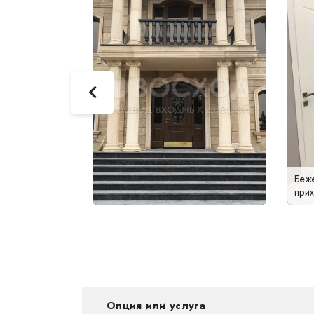
ожарная
Беж
при
Опция или услуга