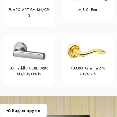
FUARO ART RM SN/CP-
M.B.C. Eco
3
Armadillo CUBE URB3
FUARO Karisma ZM
SN/CP/SN-12
GP/SG-5
Вид снаружи