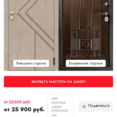
Внешняя сторона
Внутренняя сторона
ВЫЗВАТЬ МАСТЕРА НА ЗАМЕР
при
от 32300 руб.
размере
двери
от 25 900 руб.
2000х800
мм.