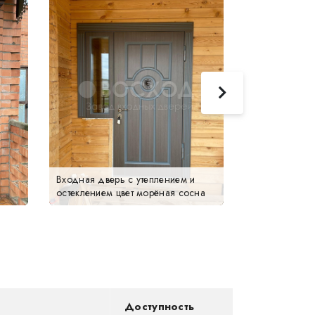
Входная дверь с утеплением и
остеклением цвет морёная сосна
Подъездная д
Доступность