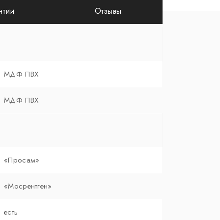
нтии
Отзывы
МДФ ПВХ
МДФ ПВХ
«Просам»
«Мосрентген»
есть