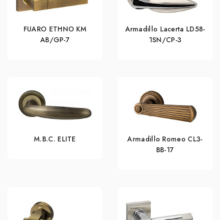
FUARO ETHNO KM
Armadillo Lacerta LD58-
AB/GP-7
1SN/CP-3
M.B.C. ELITE
Armadillo Romeo CL3-
BB-17