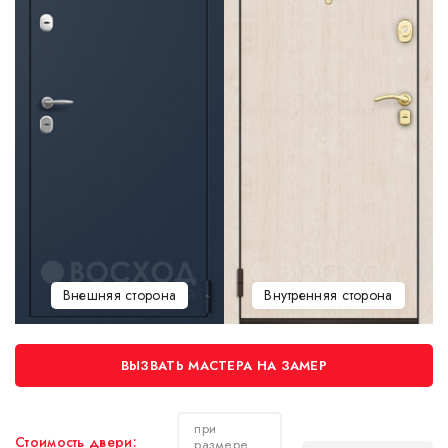
Внешняя сторона
Внутренняя сторона
ВЫЗВАТЬ МАСТЕРА НА ЗАМЕР
при
Стоимость двери:
размере