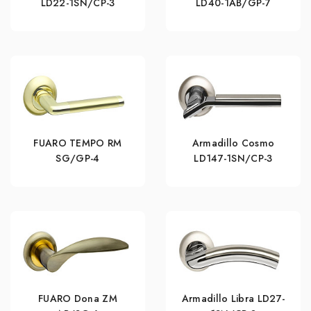
LD22-1SN/CP-3
LD40-1AB/GP-7
FUARO TEMPO RM
Armadillo Cosmo
SG/GP-4
LD147-1SN/CP-3
FUARO Dona ZM
Armadillo Libra LD27-