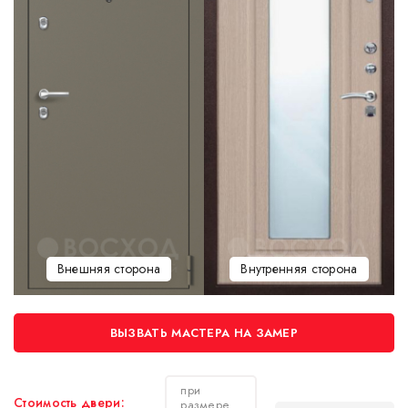
Внешняя сторона
Внутренняя сторона
ВЫЗВАТЬ МАСТЕРА НА ЗАМЕР
при
Стоимость двери:
размере