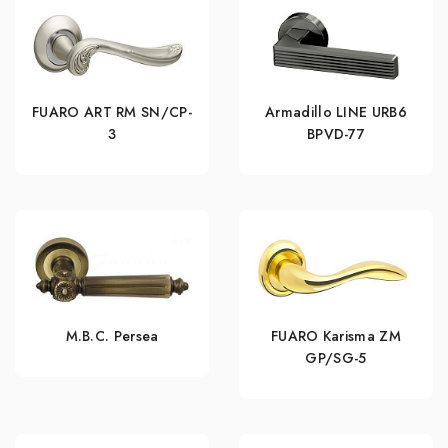
FUARO ART RM SN/CP-
Armadillo LINE URB6
3
BPVD-77
M.B.C. Persea
FUARO Karisma ZM
GP/SG-5