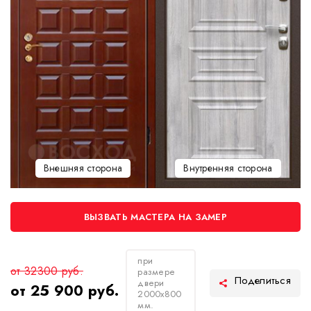
Внешняя сторона
Внутренняя сторона
ВЫЗВАТЬ МАСТЕРА НА ЗАМЕР
при
от 32300 руб.
размере
двери
от 25 900 руб.
2000х800
мм.