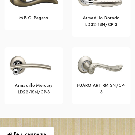
M.B.C. Pegaso
Armadillo Dorado
LD32-1SN/CP-3
Armadillo Mercury
FUARO ART RM SN/CP-
LD22-1SN/CP-3
3
Вид снаружи