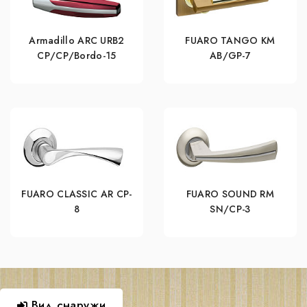
Armadillo ARC URB2
FUARO TANGO KM
СР/СР/Bordo-15
AB/GP-7
FUARO CLASSIC AR CP-
FUARO SOUND RM
8
SN/CP-3
Вид снаружи