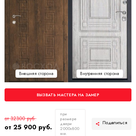
Внешняя сторона
Внутренняя сторона
ВЫЗВАТЬ МАСТЕРА НА ЗАМЕР
при
от 32300 руб.
размере
двери
от 25 900 руб.
2000х800
мм.