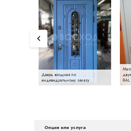
Мато
жная дверь с
Дверь входная по
двух
индивидуальному заказу
RAL
Опция или услуга