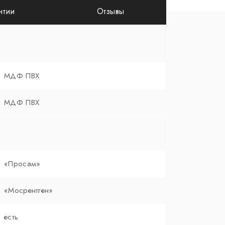
нтии
Отзывы
МДФ ПВХ
МДФ ПВХ
«Просам»
«Мосрентген»
есть